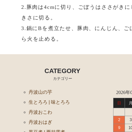
2.豚肉は4cmに切り、ごぼうはささがき
きさに切る。
3.鍋にBを煮立たせ、豚肉、にんじん、
ら火を止める。
CATEGORY
カテゴリー
丹波山の芋
2026年
生とろろ | 味とろろ
日
丹波おこわ
2
3
丹波おはぎ
9
1