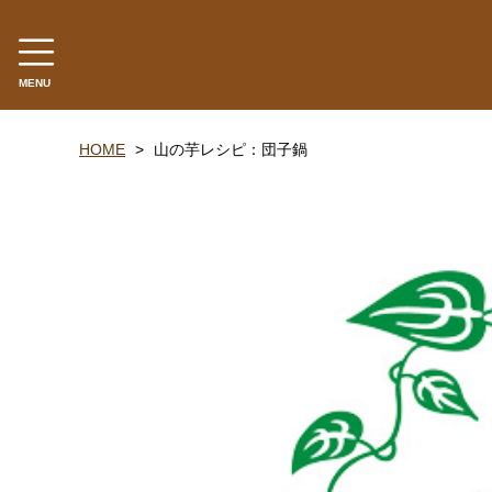
MENU
カテゴリー
HOME
山の芋レシピ：団子鍋
丹波山の芋
生とろろ | 味とろろ
丹波おこわ
丹波おはぎ
黒豆煮 | 栗甘露煮
黒大豆 | 大納言小豆
米・餅