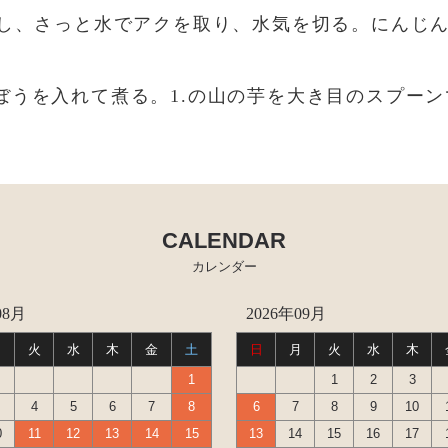
にし、さっと水でアクを取り、水気を切る。にんじ
ごぼうを入れて煮る。1.の山の芋を大き目のスプー
CALENDAR
カレンダー
08月
2026年09月
月
火
水
木
金
土
日
月
火
水
木
1
1
2
3
4
5
6
7
8
6
7
8
9
10
0
11
12
13
14
15
13
14
15
16
17