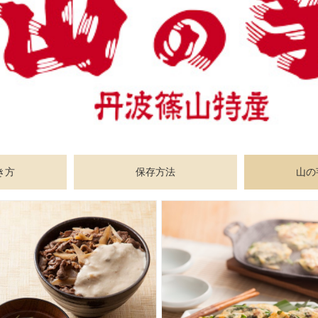
き方
保存方法
山の