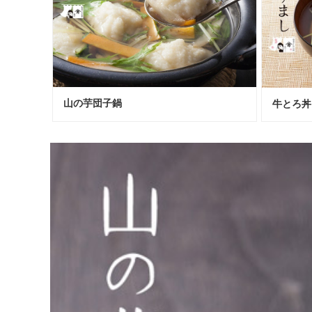
山の芋団子鍋
牛とろ丼