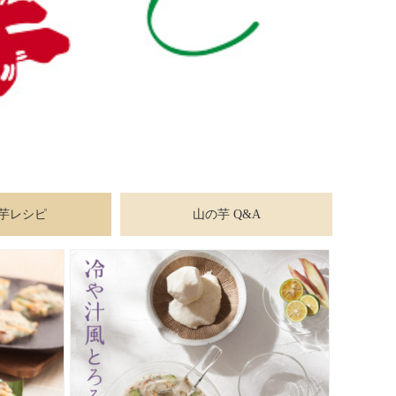
芋レシピ
山の芋 Q&A