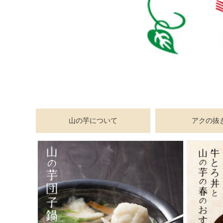
スイーツ・お菓子
お歳暮ギフト
丹波栗・黒枝豆
佃煮・惣菜・調味料
山の芋について
アクの抜