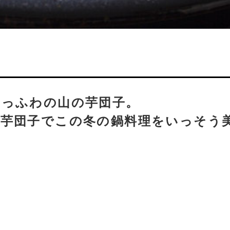
わっふわの山の芋団子。
の芋団子でこの冬の鍋料理をいっそう