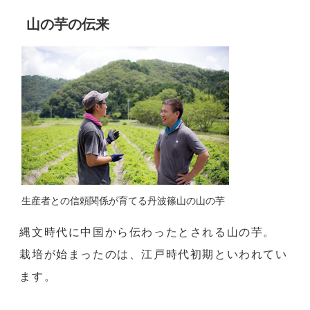
米・餅
山の芋の伝来
スイーツ・お菓子
お歳暮ギフト
丹波栗・黒枝豆
佃煮・惣菜・調味料
生産者との信頼関係が育てる丹波篠山の山の芋
縄文時代に中国から伝わったとされる山の芋。
栽培が始まったのは、江戸時代初期といわれてい
ます。