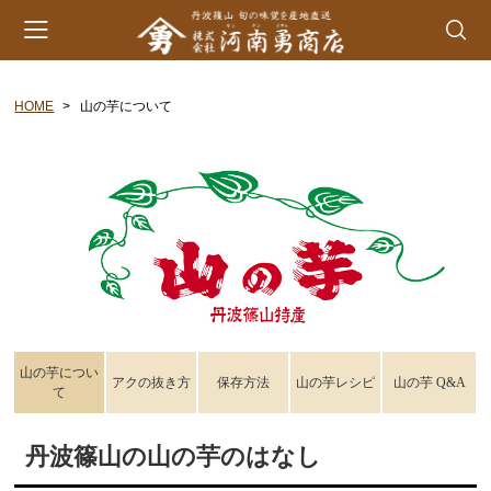
HOME
山の芋について
会員登録
マイページ
カート
カテゴリー
丹波山の芋
生とろろ | 味とろろ
丹波おこわ
丹波おはぎ
山の芋につい
アクの抜き方
保存方法
山の芋レシピ
山の芋 Q&A
て
黒豆煮 | 栗甘露煮
丹波篠山の山の芋のはなし
黒大豆 | 大納言小豆