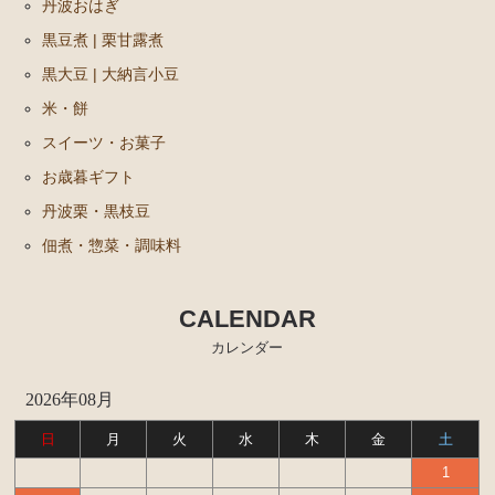
丹波おはぎ
黒豆煮 | 栗甘露煮
黒大豆 | 大納言小豆
米・餅
スイーツ・お菓子
お歳暮ギフト
丹波栗・黒枝豆
佃煮・惣菜・調味料
CALENDAR
カレンダー
2026年08月
日
月
火
水
木
金
土
1