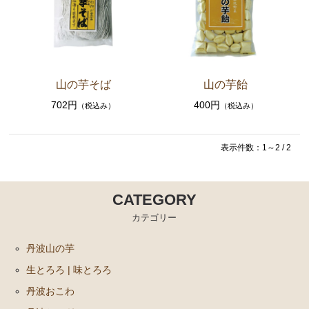
米・餅
スイーツ・お菓子
お歳暮ギフト
山の芋そば
山の芋飴
丹波栗・黒枝豆
702円
400円
（税込み）
（税込み）
佃煮・惣菜・調味料
表示件数：1～2 / 2
CATEGORY
カテゴリー
丹波山の芋
生とろろ | 味とろろ
丹波おこわ