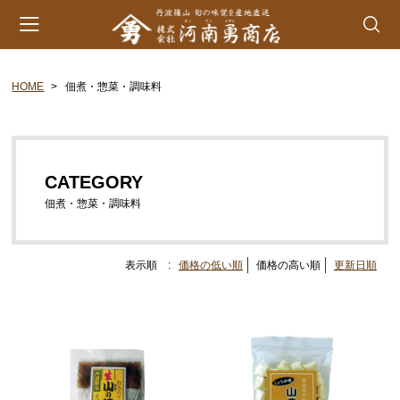
HOME
佃煮・惣菜・調味料
会員登録
マイページ
カート
カテゴリー
CATEGORY
丹波山の芋
佃煮・惣菜・調味料
生とろろ | 味とろろ
丹波おこわ
表示順 :
価格の低い順
価格の高い順
更新日順
丹波おはぎ
黒豆煮 | 栗甘露煮
黒大豆 | 大納言小豆