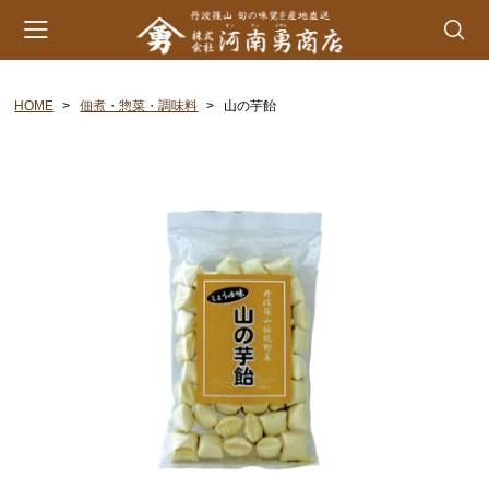
HOME
佃煮・惣菜・調味料
山の芋飴
会員登録
マイページ
カート
カテゴリー
丹波山の芋
生とろろ | 味とろろ
丹波おこわ
丹波おはぎ
黒豆煮 | 栗甘露煮
黒大豆 | 大納言小豆