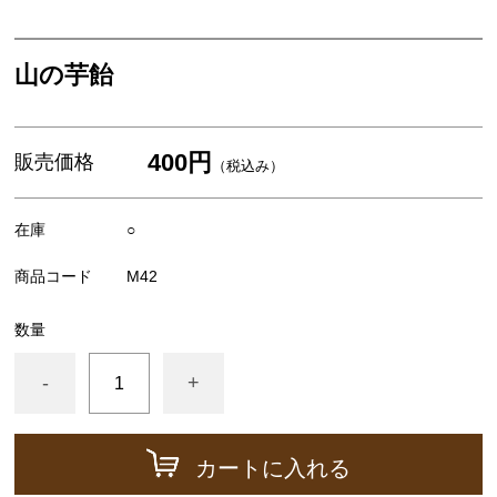
米・餅
スイーツ・お菓子
山の芋飴
お歳暮ギフト
400円
丹波栗・黒枝豆
販売価格
（税込み）
佃煮・惣菜・調味料
在庫
○
商品コード
M42
数量
-
+
カートに入れる