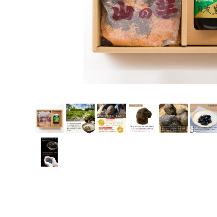
スイーツ・お菓子
お歳暮ギフト
丹波栗・黒枝豆
佃煮・惣菜・調味料