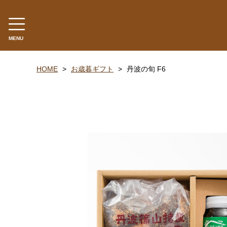
MENU
カテゴリー
HOME
お歳暮ギフト
丹波の旬 F6
丹波山の芋
生とろろ | 味とろろ
丹波おこわ
丹波おはぎ
黒豆煮 | 栗甘露煮
黒大豆 | 大納言小豆
米・餅