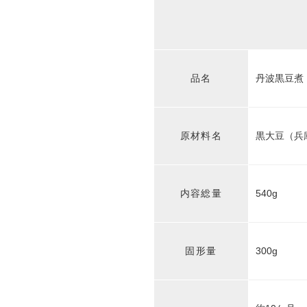
品名
丹波黒豆煮
原材料名
黒大豆（兵
内容総量
540g
固形量
300g