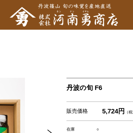
丹波の旬 F6
5,724円
販売価格
（税
在庫
○