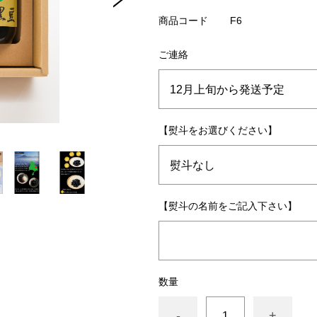
商品コード
F6
ご連絡
【熨斗をお選びください】
【熨斗の名前をご記入下さい】
数量
-
+