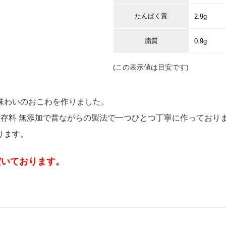
たんぱく質
2.9g
脂質
0.9g
(この表示値は目安です)
味わいのおこわを作りました。
保存料 無添加で昔ながらの製法で一つひとつ丁寧に作っており
ります。
だいております。