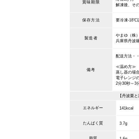
賞味期限
解凍後、そ
保存方法
要冷凍-18
やまゆ（株
製造者
兵庫県丹波篠
配送方法・
≪温め方≫
備考
蒸し器の場
電子レンジ
2分30秒～
【丹波栗と
エネルギー
141kcal
たんぱく質
3.7g
脂質
1.6g