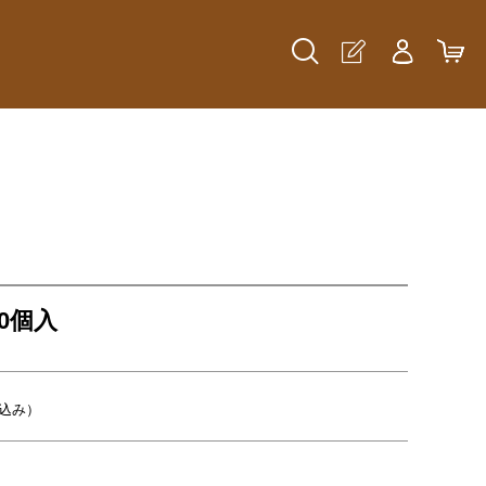
0個入
込み）