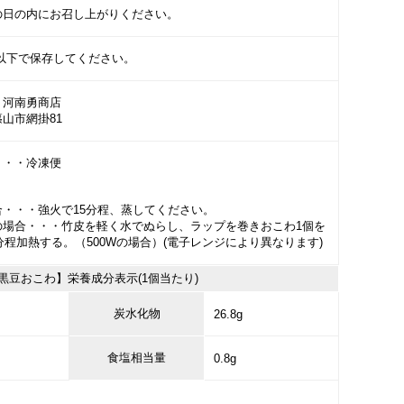
の日の内にお召し上がりください。
℃以下で保存してください。
）河南勇商店
山市網掛81
・・・冷凍便
合・・・強火で15分程、蒸してください。
の場合・・・竹皮を軽く水でぬらし、ラップを巻きおこわ1個を
3分程加熱する。（500Wの場合）(電子レンジにより異なります)
黒豆おこわ】栄養成分表示(1個当たり)
炭水化物
26.8g
食塩相当量
0.8g