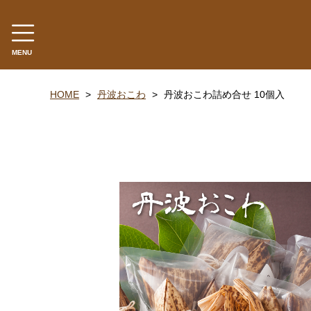
MENU
カテゴリー
HOME
丹波おこわ
丹波おこわ詰め合せ 10個入
丹波山の芋
生とろろ | 味とろろ
丹波おこわ
丹波おはぎ
黒豆煮 | 栗甘露煮
黒大豆 | 大納言小豆
米・餅