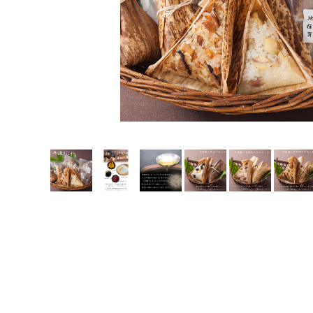
スイーツ・お菓子
お歳暮ギフト
丹波栗・黒枝豆
佃煮・惣菜・調味料