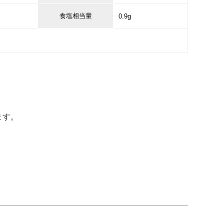
食塩相当量
0.9g
ます。