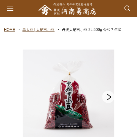
HOME
黒大豆 | 大納言小豆
丹波大納言小豆 2L 500g 令和７年産
会員登録
マイページ
カート
カテゴリー
丹波山の芋
生とろろ | 味とろろ
丹波おこわ
丹波おはぎ
黒豆煮 | 栗甘露煮
黒大豆 | 大納言小豆