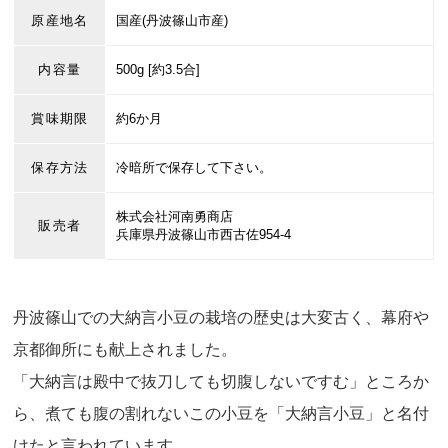
原産地名
国産(丹波篠山市産)
内容量
500g [約3.5合]
賞味期限
約6か月
保存方法
冷暗所で保存して下さい。
株式会社河南勇商店
販売者
兵庫県丹波篠山市西古佐954-4
丹波篠山での大納言小豆の栽培の歴史は大変古く、幕府や
京都御所にも献上されました。
「大納言は殿中で抜刀しても切腹しないですむ」ところか
ら、煮ても腹の割れないこの小豆を「大納言小豆」と名付
けたと言われています。