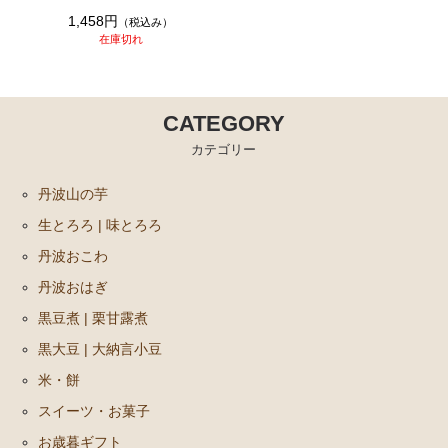
1,458円
（税込み）
在庫切れ
CATEGORY
カテゴリー
丹波山の芋
生とろろ | 味とろろ
丹波おこわ
丹波おはぎ
黒豆煮 | 栗甘露煮
黒大豆 | 大納言小豆
米・餅
スイーツ・お菓子
お歳暮ギフト