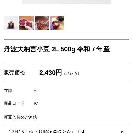
米・餅
スイーツ・お菓子
お歳暮ギフト
丹波栗・黒枝豆
丹波大納言小豆 2L 500g 令和７年産
佃煮・惣菜・調味料
2,430円
販売価格
（税込み）
在庫
×
商品コード
K4
新豆入荷のご連絡