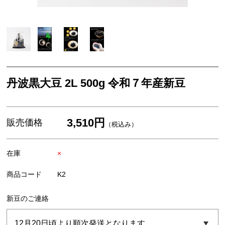
米・餅
スイーツ・お菓子
お歳暮ギフト
丹波栗・黒枝豆
丹波黒大豆 2L 500g 令和７年産新豆
佃煮・惣菜・調味料
3,510円
販売価格
（税込み）
在庫
×
商品コード
K2
新豆のご連絡