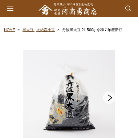
HOME
黒大豆 | 大納言小豆
丹波黒大豆 2L 500g 令和７年産新豆
会員登録
マイページ
カート
カテゴリー
丹波山の芋
生とろろ | 味とろろ
丹波おこわ
丹波おはぎ
黒豆煮 | 栗甘露煮
黒大豆 | 大納言小豆