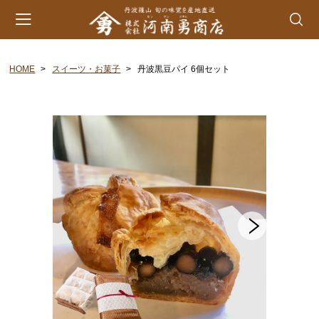
HOME
スイーツ・お菓子
丹波黒豆パイ 6個セット
会員登録
マイページ
カート
カテゴリー
丹波山の芋
生とろろ | 味とろろ
丹波おこわ
丹波おはぎ
黒豆煮 | 栗甘露煮
黒大豆 | 大納言小豆