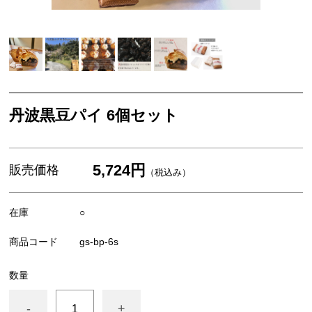
米・餅
スイーツ・お菓子
お歳暮ギフト
丹波栗・黒枝豆
丹波黒豆パイ 6個セット
佃煮・惣菜・調味料
5,724円
販売価格
（税込み）
在庫
○
商品コード
gs-bp-6s
数量
-
+