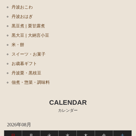
丹波おこわ
丹波おはぎ
黒豆煮 | 栗甘露煮
黒大豆 | 大納言小豆
米・餅
スイーツ・お菓子
お歳暮ギフト
丹波栗・黒枝豆
佃煮・惣菜・調味料
CALENDAR
カレンダー
2026年08月
日
月
火
水
木
金
土