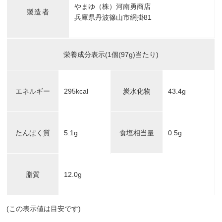
やまゆ（株）河南勇商店
製造者
兵庫県丹波篠山市網掛81
栄養成分表示(1個(97g)当たり)
エネルギー
295kcal
炭水化物
43.4g
たんぱく質
5.1g
食塩相当量
0.5g
脂質
12.0g
(この表示値は目安です)