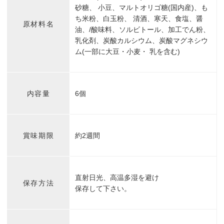
砂糖、 小豆、マルトオリゴ糖(国内産)、も
ち米粉、白玉粉、 清酒、寒天、食塩、醤
原材料名
油、/酸味料、ソルビトール、加工でん粉、
乳化剤、炭酸カルシウム、炭酸マグネシウ
ム(一部に大豆・小麦・ 乳を含む)
内容量
6個
賞味期限
約2週間
直射日光、高温多湿を避け
保存方法
保存して下さい。